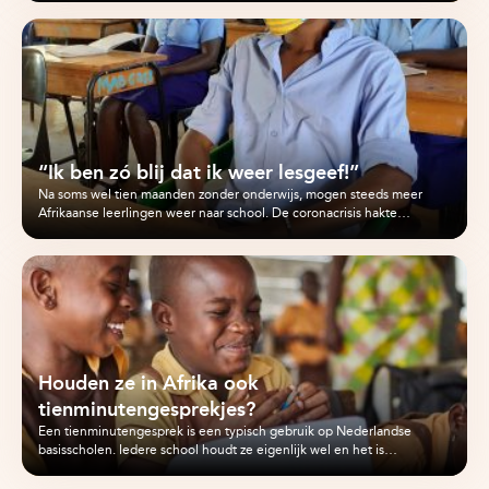
“Ik ben zó blij dat ik weer lesgeef!”
Na soms wel tien maanden zonder onderwijs, mogen steeds meer
Afrikaanse leerlingen weer naar school. De coronacrisis hakte…
Houden ze in Afrika ook
tienminutengesprekjes?
Een tienminutengesprek is een typisch gebruik op Nederlandse
basisscholen. Iedere school houdt ze eigenlijk wel en het is…