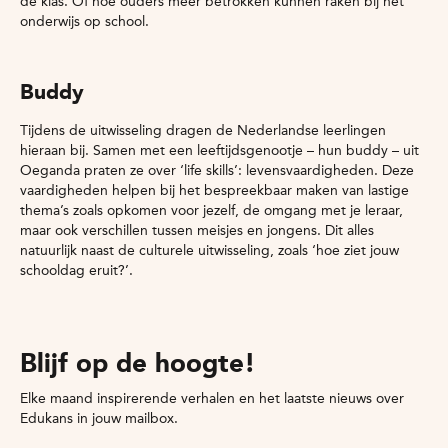
de klas. Of hoe ouders meer betrokken kunnen raken bij het
onderwijs op school.
Buddy
Tijdens de uitwisseling dragen de Nederlandse leerlingen
hieraan bij. Samen met een leeftijdsgenootje – hun buddy – uit
Oeganda praten ze over ‘life skills’: levensvaardigheden. Deze
vaardigheden helpen bij het bespreekbaar maken van lastige
thema’s zoals opkomen voor jezelf, de omgang met je leraar,
maar ook verschillen tussen meisjes en jongens. Dit alles
natuurlijk naast de culturele uitwisseling, zoals ‘hoe ziet jouw
schooldag eruit?’.
Blijf op de hoogte!
Elke maand inspirerende verhalen en het laatste nieuws over
Edukans in jouw mailbox.