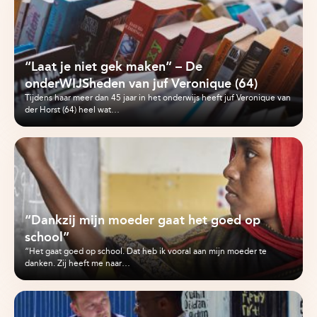
“Laat je niet gek maken” – De
onderWIJSheden van juf Veronique (64)
Tijdens haar meer dan 45 jaar in het onderwijs heeft juf Veronique van
der Horst (64) heel wat…
“Dankzij mijn moeder gaat het goed op
school”
“Het gaat goed op school. Dat heb ik vooral aan mijn moeder te
danken. Zij heeft me naar…