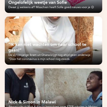
Ongelofelijk weetje van Sofie
Dwaal jij weleens af? Misschien heeft Sofie goed nieuws voor je 😉
“Ik kan niet wachten om naar school te
gaan!”
De vijftienjarige Ikram uit Ghana krijgt nog altijd geen onderwijs:
“Door het coronavirus is mijn school nog steeds…
Nick & Simon in Malawi
Ambassadeurs Nick & Simon bezochten onze STER-scholen in Malawi.