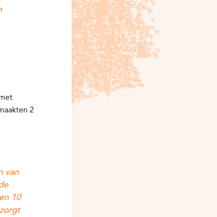
n
e
 met
maakten 2
en van
 de
pen 10
 zorgt