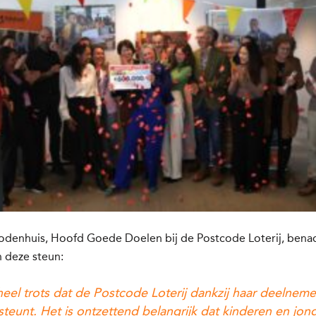
odenhuis, Hoofd Goede Doelen bij de
Postcode Loterij, bena
 deze steun:
 heel trots dat de Postcode Loterij dankzij haar deelneme
teunt. Het is ontzettend belangrijk dat kinderen en jon