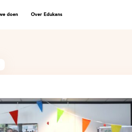
we doen
Over Edukans
t