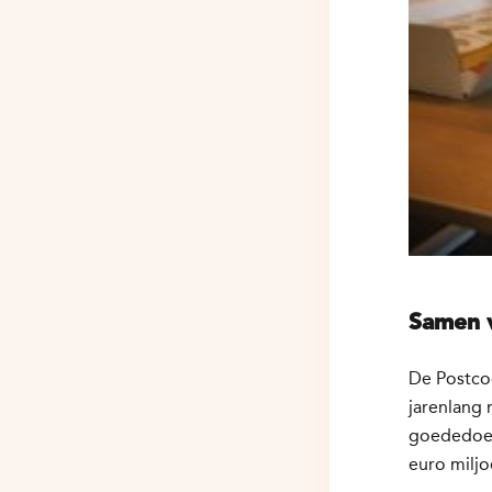
Samen 
De Postcod
jarenlang
goededoele
euro miljo