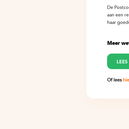
De Postco
aan een re
haar goed
Meer wet
LEES
Of lees
hi