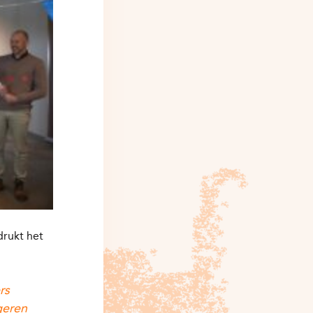
drukt het
rs
geren