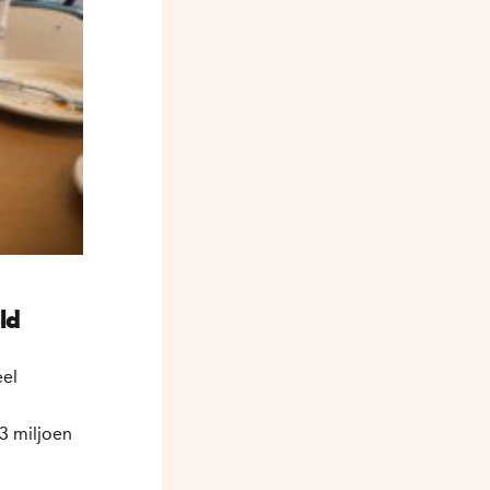
ld
eel
3 miljoen