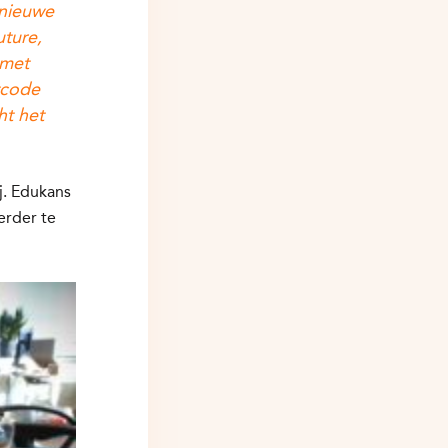
 nieuwe
uture,
 met
tcode
ht het
j. Edukans
erder te