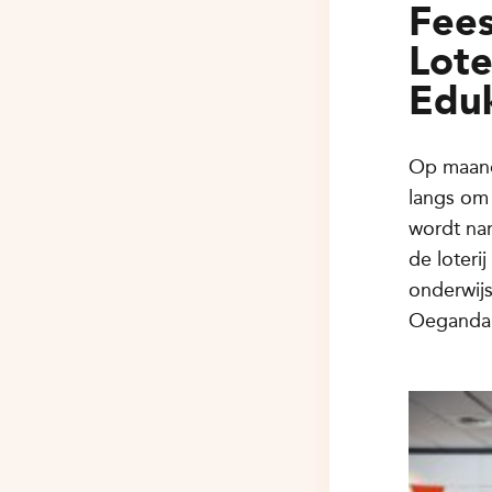
Fees
Lote
Eduk
Op maand
langs om 
wordt na
de loteri
onderwijs
Oeganda