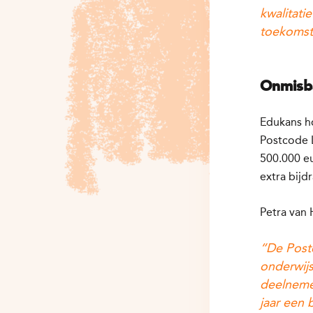
kwalitati
toekomst
Onmisb
Edukans h
Postcode L
500.000 e
extra bijd
Petra van 
“De Postc
onderwijs
deelneme
jaar een 