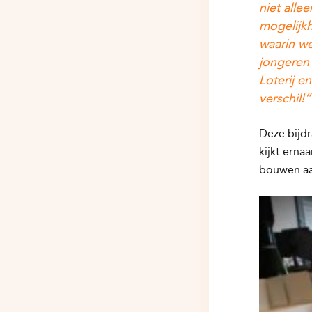
niet alle
mogelijk
waarin w
jongeren
Loterij 
verschil!”
Deze bijdr
kijkt erna
bouwen aa