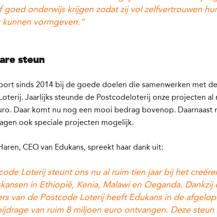
ef goed onderwijs krijgen zodat zij vol zelfvertrouwen hu
 kunnen vormgeven.”
are steun
oort sinds 2014 bij de goede doelen die samenwerken met d
oterij. Jaarlijks steunde de Postcodeloterij onze projecten al
uro. Daar komt nu nog een mooi bedrag bovenop.
Daarnaast 
ragen ook speciale projecten mogelijk.
Haren, CEO van Edukans, spreekt haar dank uit:
ode Loterij steunt ons nu al ruim tien jaar bij het creër
kansen in Ethiopië, Kenia, Malawi en Oeganda. Dankzij
rs van de Postcode Loterij heeft Edukans in de afgelo
bijdrage van ruim 8 miljoen euro ontvangen. Deze steun