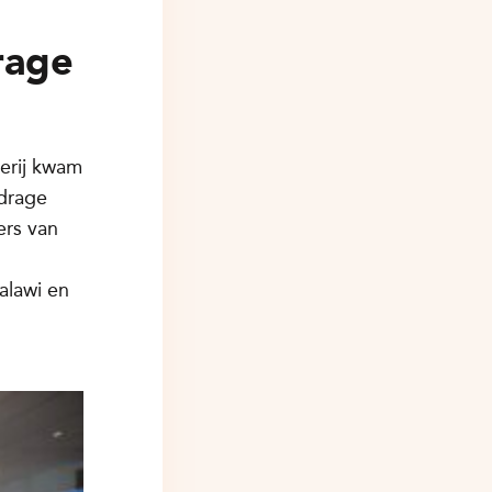
drage
erij kwam
jdrage
ers van
alawi en