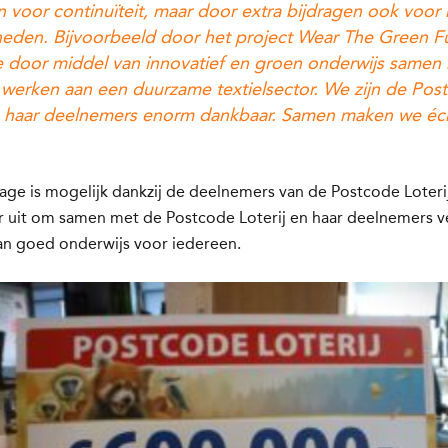
en voor continuïteit, maar door extra bijdragen ook voor
heden. Bijvoorbeeld door het project Wear The Green F
e door middel van innovatief en groen onderwijs samen
 werken aan een duurzame textielsector. We zijn de Pos
en haar deelnemers enorm dankbaar. Samen maken we éc
age is mogelijk dankzij de deelnemers van de Postcode Loteri
ar uit om samen met de Postcode Loterij en haar deelnemers v
n goed onderwijs voor iedereen.