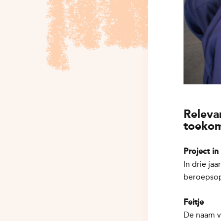
Releva
toekom
Project in
In drie ja
beroepsopl
Feitje
De naam va