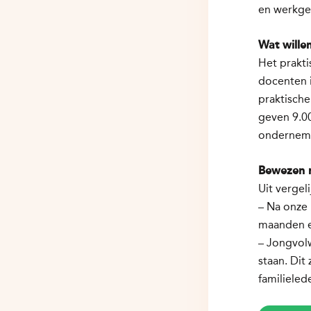
en werkgel
Wat wille
Het prakt
docenten 
praktische
geven 9.00
onderneme
Bewezen r
Uit vergel
– Na onze
maanden ee
– Jongvol
staan. Dit
familieled