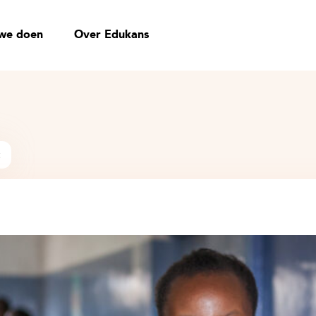
we doen
Over Edukans
t