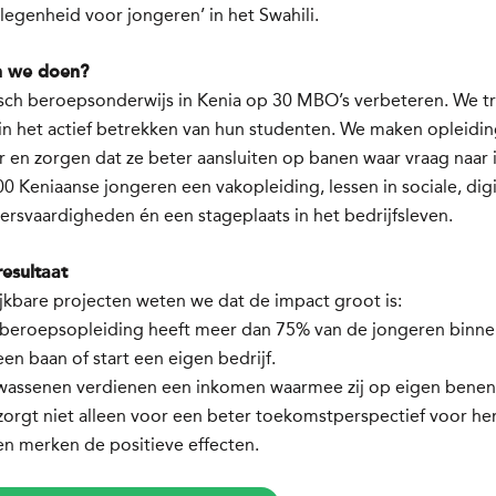
egenheid voor jongeren’ in het Swahili.
n we doen?
isch beroepsonderwijs in Kenia op 30 MBO’s verbeteren. We t
in het actief betrekken van hun studenten. We maken opleidi
r en zorgen dat ze beter aansluiten op banen waar vraag naar 
0 Keniaanse jongeren een vakopleiding, lessen in sociale, digi
rsvaardigheden én een stageplaats in het bedrijfsleven.
esultaat
ijkbare projecten weten we dat de impact groot is:
 beroepsopleiding heeft meer dan 75% van de jongeren binne
n baan of start een eigen bedrijf.
wassenen verdienen een inkomen waarmee zij op eigen bene
 zorgt niet alleen voor een beter toekomstperspectief voor he
en merken de positieve effecten.