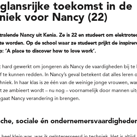
glansrijke toekomst in de
niek voor Nancy (22)
stralende Nancy uit Kenia. Ze is 22 en studeert om elektrote
 te worden. Op de school waar ze studeert prijkt de inspire
: ‘A place to discover how to love work’.
t hard gewerkt om jongeren als Nancy de vaardigheden bij te
f te kunnen redden. In Nancy’s geval betekent dat alles leren 
hniek. In haar klas is ze één van de weinige jonge vrouwen, wa
t ze ambieert wordt – nu nog – voornamelijk door mannen ui
 gaat Nancy verandering in brengen.
sche, sociale én ondernemersvaardigheden
 heel klein was, was ik geïnteresseerd in techniek. Het is altijd