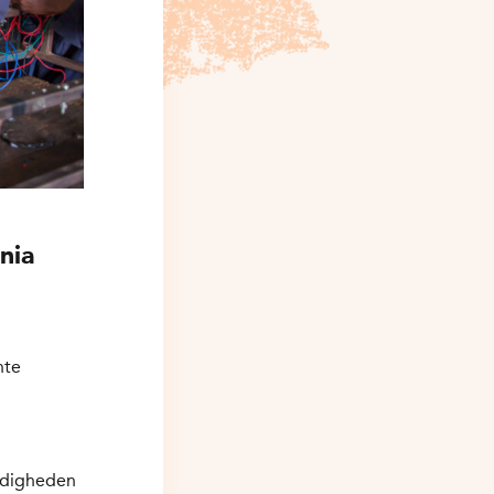
nia
nte
ardigheden