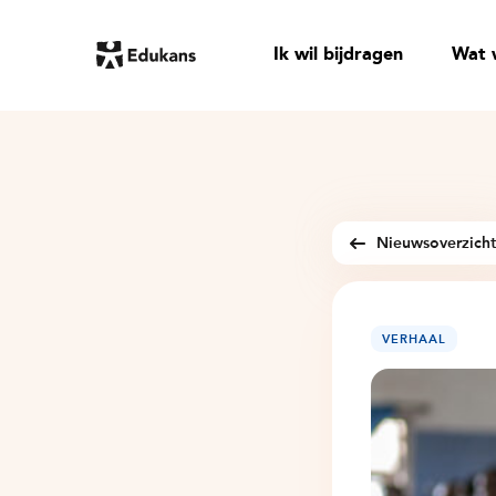
Ik wil bijdragen
Wat 
Nieuwsoverzich
VERHAAL