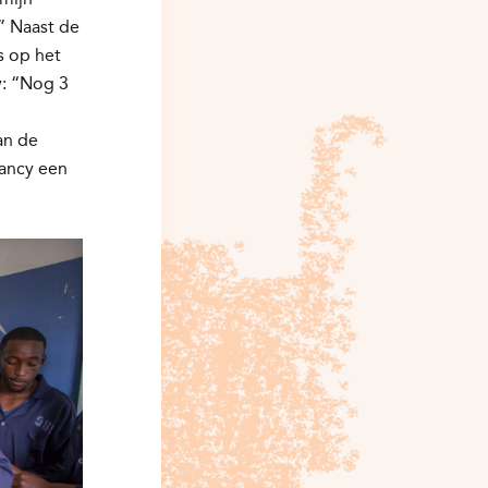
.” Naast de
s op het
y: “Nog 3
n
an de
Nancy een