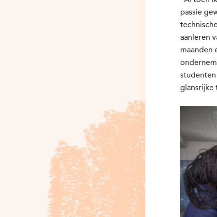
passie gewe
technische
aanleren 
maanden en
ondernemin
studenten
glansrijk