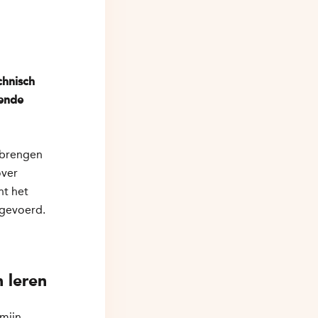
chnisch
rende
 brengen
over
nt het
tgevoerd.
 leren
 mijn