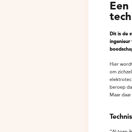
Een 
tech
Dit is de 
ingenieur
boodschap
Hier word
om zichzel
elektrotec
beroep da
Maar daar
Techni
“Al toen ik