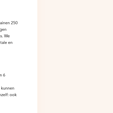
rainen 250
ngen
is. We
tale en
n 6
n kunnen
nzelf: ook