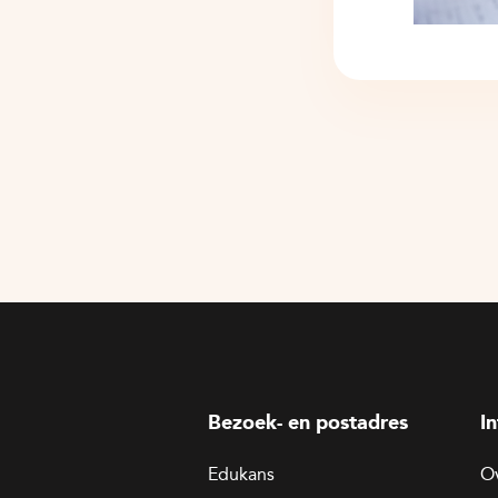
Bezoek- en postadres
I
Edukans
O