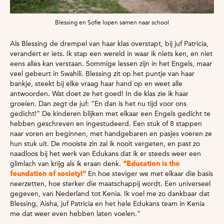
Blessing en Sofie lopen samen naar school
Als Blessing de drempel van haar klas overstapt, bij juf Patricia,
verandert er iets. Ik stap een wereld in waar ik niets ken, en niet
eens alles kan verstaan. Sommige lessen zijn in het Engels, maar
veel gebeurt in Swahili. Blessing zit op het puntje van haar
bankje, steekt bij elke vraag haar hand op en weet alle
antwoorden. Wat doet ze het goed! In de klas zie ik haar
groeien. Dan zegt de juf: “En dan is het nu tijd voor ons
gedicht!” De kinderen blijken met elkaar een Engels gedicht te
hebben geschreven en ingestudeerd. Een stuk of 8 stappen
naar voren en beginnen, met handgebaren en pasjes voeren ze
hun stuk uit. De mooiste zin zal ik nooit vergeten, en past zo
naadloos bij het werk van Edukans dat ik er steeds weer een
glimlach van krijg als ik eraan denk.
“Education is the
foundation of society!”
En hoe steviger we met elkaar die basis
neerzetten, hoe sterker die maatschappij wordt. Een universeel
gegeven, van Nederland tot Kenia. Ik voel me zo dankbaar dat
Blessing, Aisha, juf Patricia en het hele Edukans team in Kenia
me dat weer even hebben laten voelen.”