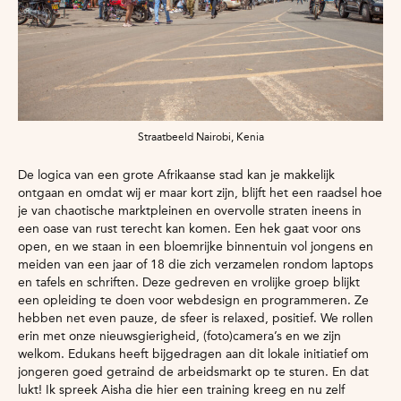
Straatbeeld Nairobi, Kenia
De logica van een grote Afrikaanse stad kan je makkelijk
ontgaan en omdat wij er maar kort zijn, blijft het een raadsel hoe
je van chaotische marktpleinen en overvolle straten ineens in
een oase van rust terecht kan komen. Een hek gaat voor ons
open, en we staan in een bloemrijke binnentuin vol jongens en
meiden van een jaar of 18 die zich verzamelen rondom laptops
en tafels en schriften. Deze gedreven en vrolijke groep blijkt
een opleiding te doen voor webdesign en programmeren. Ze
hebben net even pauze, de sfeer is relaxed, positief. We rollen
erin met onze nieuwsgierigheid, (foto)camera’s en we zijn
welkom. Edukans heeft bijgedragen aan dit lokale initiatief om
jongeren goed getraind de arbeidsmarkt op te sturen. En dat
lukt! Ik spreek Aisha die hier een training kreeg en nu zelf