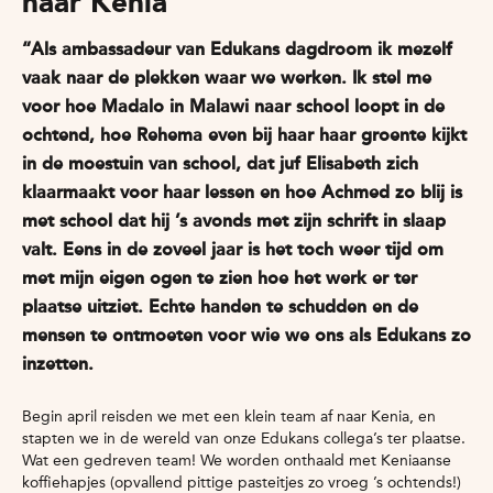
naar Kenia
“Als ambassadeur van Edukans dagdroom ik mezelf
vaak naar de plekken waar we werken. Ik stel me
voor hoe Madalo in Malawi naar school loopt in de
ochtend, hoe Rehema even bij haar haar groente kijkt
in de moestuin van school, dat juf Elisabeth zich
klaarmaakt voor haar lessen en hoe Achmed zo blij is
met school dat hij ’s avonds met zijn schrift in slaap
valt. Eens in de zoveel jaar is het toch weer tijd om
met mijn eigen ogen te zien hoe het werk er ter
plaatse uitziet. Echte handen te schudden en de
mensen te ontmoeten voor wie we ons als Edukans zo
inzetten.
Begin april reisden we met een klein team af naar Kenia, en
stapten we in de wereld van onze Edukans collega’s ter plaatse.
Wat een gedreven team! We worden onthaald met Keniaanse
koffiehapjes (opvallend pittige pasteitjes zo vroeg ’s ochtends!)