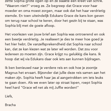
zette Sophia grote ogen op en ze slaakte een kreet van schrik.
“Waarom niet?” vroeg ze. Ze begreep dat Grace voor haar
moeder en oma moest zorgen, maar ook dat het haar verdrietig
stemde. En toen uiteindelijk Edukans Grace de kans kon geven
om terug naar school te keren, door het gezin bij te staan, was
Sophia blij met de goeie afloop.
Het voorlezen van jouw brief aan Sophia was ontroerend en ook
een beetje verdrietig. Je realiseert je des te meer hoe goed je
het hier hebt. De vanzelfsprekendheid dat Sophia naar school
kan, dat ze kan kiezen wat ze later wil worden. Dat zou voor
iedereen zo moeten zijn. Grace krijgt nu gelukkig die kans. Ik
hoop dat wij via Edukans daar ook iets aan kunnen bijdragen.
Ik ben benieuwd naar je verdere reis en ook hoe je zoontje
Magnus het ervaart. Bijzonder dat jullie deze reis samen aan het
maken zijn. Sophia heeft haar jas al aangetrokken om iets leuks
te gaan doen. Als we even later op straat lopen, roept Sophia
heel hard “Grace wil net als mij Juffie worden!”
Liefs,
Bracha