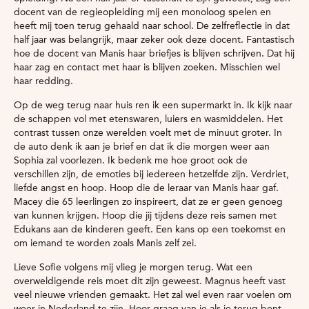
docent van de regieopleiding mij een monoloog spelen en
heeft mij toen terug gehaald naar school. De zelfreflectie in dat
half jaar was belangrijk, maar zeker ook deze docent. Fantastisch
hoe de docent van Manis haar briefjes is blijven schrijven. Dat hij
haar zag en contact met haar is blijven zoeken. Misschien wel
haar redding.
Op de weg terug naar huis ren ik een supermarkt in. Ik kijk naar
de schappen vol met etenswaren, luiers en wasmiddelen. Het
contrast tussen onze werelden voelt met de minuut groter. In
de auto denk ik aan je brief en dat ik die morgen weer aan
Sophia zal voorlezen. Ik bedenk me hoe groot ook de
verschillen zijn, de emoties bij iedereen hetzelfde zijn. Verdriet,
liefde angst en hoop. Hoop die de leraar van Manis haar gaf.
Macey die 65 leerlingen zo inspireert, dat ze er geen genoeg
van kunnen krijgen. Hoop die jij tijdens deze reis samen met
Edukans aan de kinderen geeft. Een kans op een toekomst en
om iemand te worden zoals Manis zelf zei.
Lieve Sofie volgens mij vlieg je morgen terug. Wat een
overweldigende reis moet dit zijn geweest. Magnus heeft vast
veel nieuwe vrienden gemaakt. Het zal wel even raar voelen om
weer in Nederland te zijn. Hoor graag van je als je terug bent