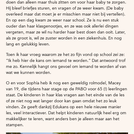
doen dan alleen maar thuis zitten om voor haar baby te zorgen.
Hij bleef briefjes sturen, en vragen of ze weer kwam. (De baby
overleed maar dat moet je er misschien maar niet bij vertellen).
En op een dag kwam ze weer naar school. Ze is nu een stuk
ouder dan haar klasgenootjes, en ze was ook allerlei dingen
vergeten, maar ze wil nu harder haar best doen dan ooit. Later,
als ze groot is, wil ze zuster worden in een ziekenhuis. En nog
lang en gelukkig leven.
Toen ik haar vroeg waarom ze het zo fijn vond op school zei ze:
“Ik heb hier de kans om iemand te worden.” Dat antwoord trof
me zo. Kennelijk hangt ons gevoel om iemand te worden af van
wat we kunnen worden.
O en voor Sophia heb ik nog een geweldig rolmodel, Macey
van 19, die tijdens haar stage op de PABO voor 65 (!) leerlingen
staat. De kinderen in haar klas vragen aan het einde van de les
of ze niet nog wat langer door kan gaan omdat het zo leuk
vinden. Ze geeft dankzij Edukans op een hele nieuwe manier
les, veel interactiever. Dat helpt kinderen natuurlijk heel erg om
makkelijker te leren, want anders ben je alleen maar aan het
stampen.