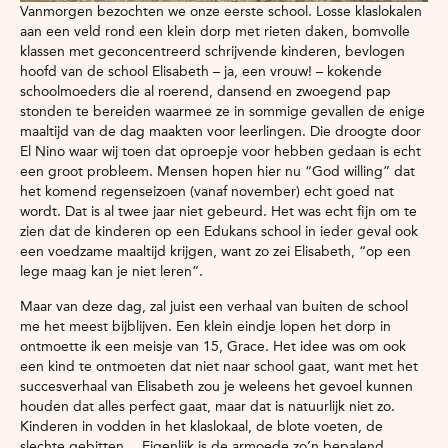
Vanmorgen bezochten we onze eerste school. Losse klaslokalen
aan een veld rond een klein dorp met rieten daken, bomvolle
klassen met geconcentreerd schrijvende kinderen, bevlogen
hoofd van de school Elisabeth – ja, een vrouw! – kokende
schoolmoeders die al roerend, dansend en zwoegend pap
stonden te bereiden waarmee ze in sommige gevallen de enige
maaltijd van de dag maakten voor leerlingen. Die droogte door
El Nino waar wij toen dat oproepje voor hebben gedaan is echt
een groot probleem. Mensen hopen hier nu “God willing” dat
het komend regenseizoen (vanaf november) echt goed nat
wordt. Dat is al twee jaar niet gebeurd. Het was echt fijn om te
zien dat de kinderen op een Edukans school in ieder geval ook
een voedzame maaltijd krijgen, want zo zei Elisabeth, “op een
lege maag kan je niet leren”.
Maar van deze dag, zal juist een verhaal van buiten de school
me het meest bijblijven. Een klein eindje lopen het dorp in
ontmoette ik een meisje van 15, Grace. Het idee was om ook
een kind te ontmoeten dat niet naar school gaat, want met het
succesverhaal van Elisabeth zou je weleens het gevoel kunnen
houden dat alles perfect gaat, maar dat is natuurlijk niet zo.
Kinderen in vodden in het klaslokaal, de blote voeten, de
slechte gebitten… Eigenlijk is de armoede zo’n bepalend