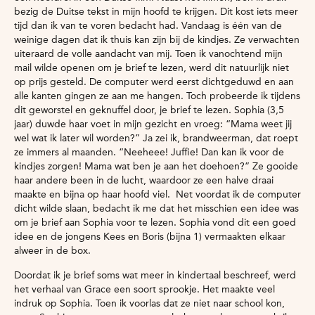
bezig de Duitse tekst in mijn hoofd te krijgen. Dit kost iets meer
tijd dan ik van te voren bedacht had. Vandaag is één van de
weinige dagen dat ik thuis kan zijn bij de kindjes. Ze verwachten
uiteraard de volle aandacht van mij. Toen ik vanochtend mijn
mail wilde openen om je brief te lezen, werd dit natuurlijk niet
op prijs gesteld. De computer werd eerst dichtgeduwd en aan
alle kanten gingen ze aan me hangen. Toch probeerde ik tijdens
dit geworstel en geknuffel door, je brief te lezen. Sophia (3,5
jaar) duwde haar voet in mijn gezicht en vroeg: “Mama weet jij
wel wat ik later wil worden?” Ja zei ik, brandweerman, dat roept
ze immers al maanden. “Neeheee! Juffie! Dan kan ik voor de
kindjes zorgen! Mama wat ben je aan het doehoen?” Ze gooide
haar andere been in de lucht, waardoor ze een halve draai
maakte en bijna op haar hoofd viel. Net voordat ik de computer
dicht wilde slaan, bedacht ik me dat het misschien een idee was
om je brief aan Sophia voor te lezen. Sophia vond dit een goed
idee en de jongens Kees en Boris (bijna 1) vermaakten elkaar
alweer in de box.
Doordat ik je brief soms wat meer in kindertaal beschreef, werd
het verhaal van Grace een soort sprookje. Het maakte veel
indruk op Sophia. Toen ik voorlas dat ze niet naar school kon,