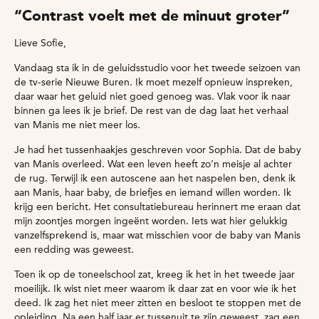
“Contrast voelt met de minuut groter”
Lieve Sofie,
Vandaag sta ik in de geluidsstudio voor het tweede seizoen van
de tv-serie Nieuwe Buren. Ik moet mezelf opnieuw inspreken,
daar waar het geluid niet goed genoeg was. Vlak voor ik naar
binnen ga lees ik je brief. De rest van de dag laat het verhaal
van Manis me niet meer los.
Je had het tussenhaakjes geschreven voor Sophia. Dat de baby
van Manis overleed. Wat een leven heeft zo’n meisje al achter
de rug. Terwijl ik een autoscene aan het naspelen ben‚ denk ik
aan Manis, haar baby, de briefjes en iemand willen worden. Ik
krijg een bericht. Het consultatiebureau herinnert me eraan dat
mijn zoontjes morgen ingeënt worden. Iets wat hier gelukkig
vanzelfsprekend is, maar wat misschien voor de baby van Manis
een redding was geweest.
Toen ik op de toneelschool zat, kreeg ik het in het tweede jaar
moeilijk. Ik wist niet meer waarom ik daar zat en voor wie ik het
deed. Ik zag het niet meer zitten en besloot te stoppen met de
opleiding. Na een half jaar er tussenuit te zijn geweest, zag een