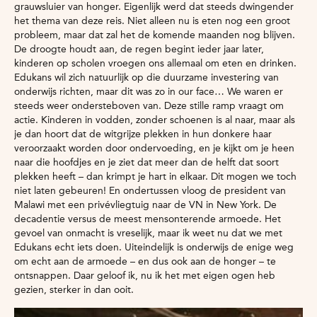
grauwsluier van honger. Eigenlijk werd dat steeds dwingender
het thema van deze reis. Niet alleen nu is eten nog een groot
probleem, maar dat zal het de komende maanden nog blijven.
De droogte houdt aan, de regen begint ieder jaar later,
kinderen op scholen vroegen ons allemaal om eten en drinken.
Edukans wil zich natuurlijk op die duurzame investering van
onderwijs richten, maar dit was zo in our face… We waren er
steeds weer ondersteboven van. Deze stille ramp vraagt om
actie. Kinderen in vodden, zonder schoenen is al naar, maar als
je dan hoort dat de witgrijze plekken in hun donkere haar
veroorzaakt worden door ondervoeding, en je kijkt om je heen
naar die hoofdjes en je ziet dat meer dan de helft dat soort
plekken heeft – dan krimpt je hart in elkaar. Dit mogen we toch
niet laten gebeuren! En ondertussen vloog de president van
Malawi met een privévliegtuig naar de VN in New York. De
decadentie versus de meest mensonterende armoede. Het
gevoel van onmacht is vreselijk, maar ik weet nu dat we met
Edukans echt iets doen. Uiteindelijk is onderwijs de enige weg
om echt aan de armoede – en dus ook aan de honger – te
ontsnappen. Daar geloof ik, nu ik het met eigen ogen heb
gezien, sterker in dan ooit.