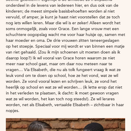
onderdeel in de levens van iedereen hier, en dus ook van de
kinderen; de meest simpele basisbehoeften worden al niet
vervuld, of amper, je kunt je haast niet voorstellen dat ze toch
nog iets willen leren. Maar die wil is er zeker! Alleen wordt het
soms onmogelijk, zoals voor Grace. Een lange vrouw met een
schuchtere oogopslag wacht me voor haar huisje op, samen met
haar moeder en oma. De drie vrouwen zitten teneergeslagen
op het stoepje. Speciaal voor mij wordt er van binnen een matje
van riet gehaald. (Zou ik mijn schoenen uit moeten doen als ik
daarop loop?) Ik wil vooral van Grace horen waarom ze niet
meer naar school gaat, maar om daar nou meteen naar te
vragen… Via Elisabeth, die nu als tolk fungeert vraag ik wat ze
leuk vond om te doen op school, hoe ze het vond, wat ze wil
worden. Ze vond vooral lezen en schrijven leuk, ze vond het
heerlijk op school en wat ze wil worden… (ik lette erop dat niet
in het verleden te plaatsen, ik dacht: ik moet gewoon vragen
wat ze wil worden, het kan toch nog steeds!). Ze wil lerares
worden, net als Elisabeth, vertaalde Elisabeth – zichtbaar in haar
nopjes.