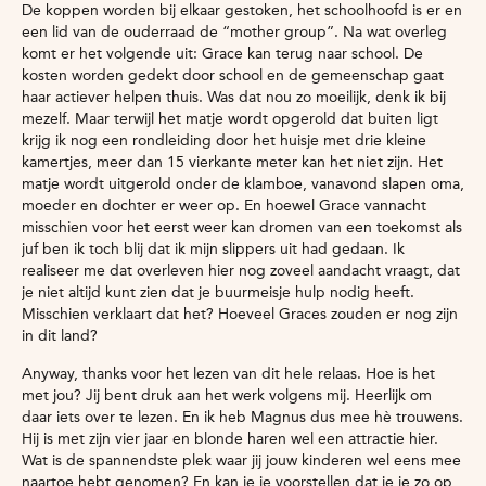
De koppen worden bij elkaar gestoken, het schoolhoofd is er en
een lid van de ouderraad de “mother group”. Na wat overleg
komt er het volgende uit: Grace kan terug naar school. De
kosten worden gedekt door school en de gemeenschap gaat
haar actiever helpen thuis. Was dat nou zo moeilijk, denk ik bij
mezelf. Maar terwijl het matje wordt opgerold dat buiten ligt
krijg ik nog een rondleiding door het huisje met drie kleine
kamertjes, meer dan 15 vierkante meter kan het niet zijn. Het
matje wordt uitgerold onder de klamboe, vanavond slapen oma,
moeder en dochter er weer op. En hoewel Grace vannacht
misschien voor het eerst weer kan dromen van een toekomst als
juf ben ik toch blij dat ik mijn slippers uit had gedaan. Ik
realiseer me dat overleven hier nog zoveel aandacht vraagt, dat
je niet altijd kunt zien dat je buurmeisje hulp nodig heeft.
Misschien verklaart dat het? Hoeveel Graces zouden er nog zijn
in dit land?
Anyway, thanks voor het lezen van dit hele relaas. Hoe is het
met jou? Jij bent druk aan het werk volgens mij. Heerlijk om
daar iets over te lezen. En ik heb Magnus dus mee hè trouwens.
Hij is met zijn vier jaar en blonde haren wel een attractie hier.
Wat is de spannendste plek waar jij jouw kinderen wel eens mee
naartoe hebt genomen? En kan je je voorstellen dat je je zo op