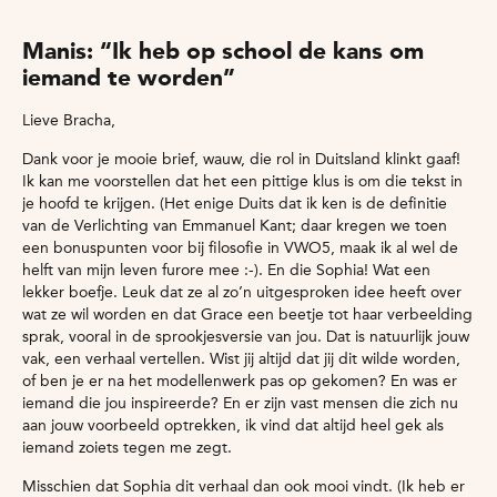
Manis: “Ik heb op school de kans om
iemand te worden”
Lieve Bracha,
Dank voor je mooie brief, wauw, die rol in Duitsland klinkt gaaf!
Ik kan me voorstellen dat het een pittige klus is om die tekst in
je hoofd te krijgen. (Het enige Duits dat ik ken is de definitie
van de Verlichting van Emmanuel Kant; daar kregen we toen
een bonuspunten voor bij filosofie in VWO5, maak ik al wel de
helft van mijn leven furore mee :-). En die Sophia! Wat een
lekker boefje. Leuk dat ze al zo’n uitgesproken idee heeft over
wat ze wil worden en dat Grace een beetje tot haar verbeelding
sprak, vooral in de sprookjesversie van jou. Dat is natuurlijk jouw
vak, een verhaal vertellen. Wist jij altijd dat jij dit wilde worden,
of ben je er na het modellenwerk pas op gekomen? En was er
iemand die jou inspireerde? En er zijn vast mensen die zich nu
aan jouw voorbeeld optrekken, ik vind dat altijd heel gek als
iemand zoiets tegen me zegt.
Misschien dat Sophia dit verhaal dan ook mooi vindt. (Ik heb er