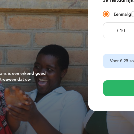
Ja natuurlijk
Eenmalig
€10
Voor € 25 zo
ukans is een erkend goed
ertrouwen dat uw