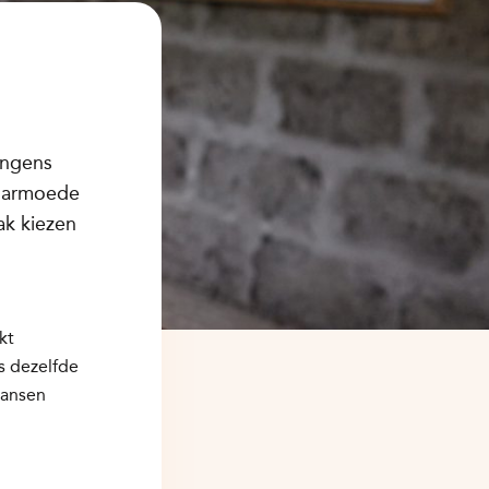
ongens
or armoede
ak kiezen
kt
s dezelfde
kansen