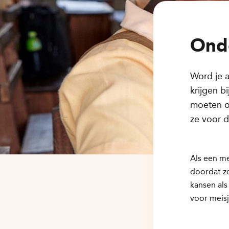
Onde
Word je 
krijgen b
moeten o
ze voor d
Als een me
doordat ze
kansen al
voor meisj