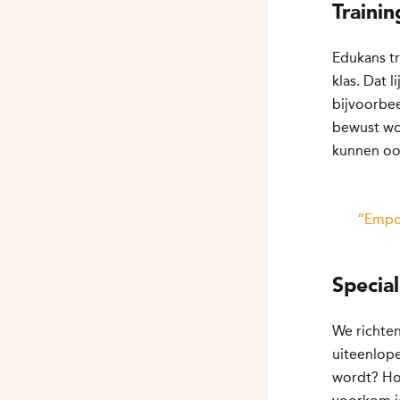
Traini
Edukans tr
klas. Dat 
bijvoorbee
bewust wo
kunnen ook
“Empow
Special
We richten
uiteenlope
wordt? Hoe