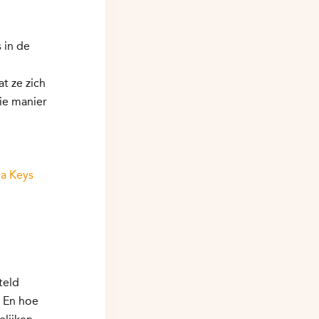
 in de
n
t ze zich
ie manier
ia Keys
teld
? En hoe