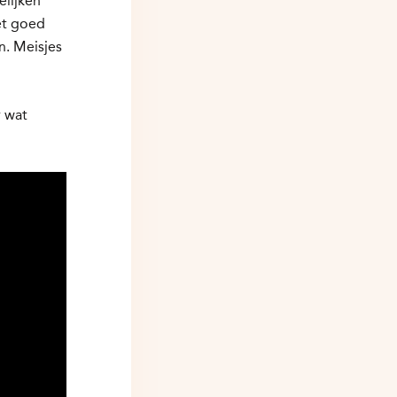
elijken
et goed
n. Meisjes
r wat