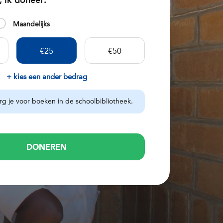
, ik doneer:
Maandelijks
€25
€50
+ kies een ander bedrag
rg je voor boeken in de schoolbibliotheek.
DONEREN