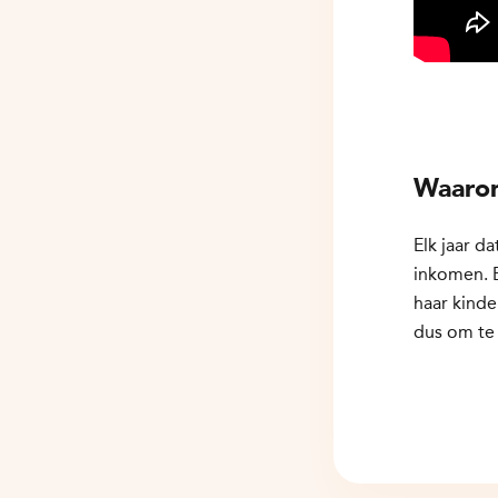
Waarom
Elk jaar d
inkomen. E
haar kinde
dus om te 