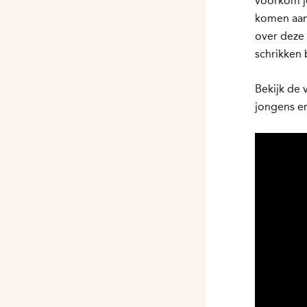
voorkom j
komen aan 
over deze 
schrikken 
Bekijk de
jongens en