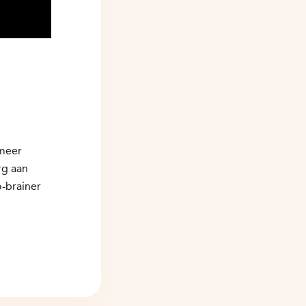
 meer
rg aan
o-brainer