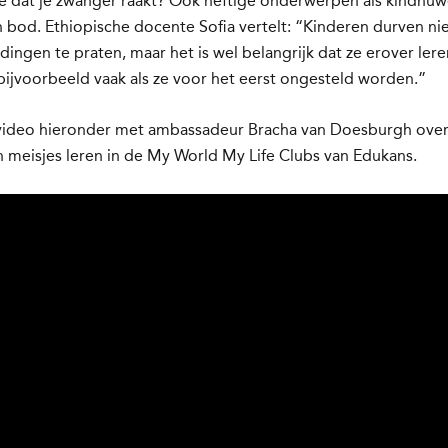
e dat je zwanger raakt? Ook heftige onderwerpen als kindhuw
bod. Ethiopische docente Sofia vertelt: “Kinderen durven ni
dingen te praten, maar het is wel belangrijk dat ze erover lere
bijvoorbeeld vaak als ze voor het eerst ongesteld worden.”
 video hieronder met ambassadeur Bracha van Doesburgh ove
 meisjes leren in de My World My Life Clubs van Edukans.