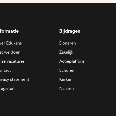
nformatie
Bijdragen
ver Edukans
Doneren
at we doen
Zakelijk
ze vacatures
Actieplatform
ontact
Scholen
ivacy statement
Kerken
tegriteit
Nalaten