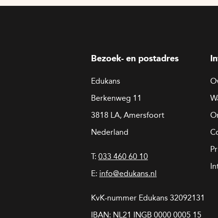
Bezoek- en postadres
I
Edukans
O
Berkenweg 11
W
3818 LA, Amersfoort
On
Nederland
C
Pr
T:
033 460 60 10
In
E:
info@edukans.nl
KvK-nummer Edukans 32092131
IBAN: NL21 INGB 0000 0005 15