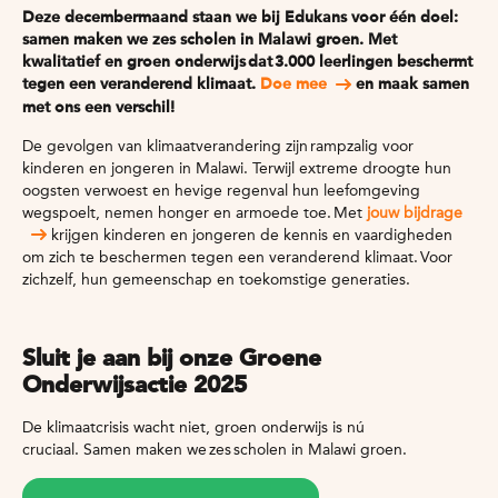
Deze decembermaand staan we b
ij Edukans voor
éé
n doel
:
s
amen maken we zes scholen in Malawi groen. Met
kwalitatief en groen onderwijs
dat
3.000 leerlingen bescherm
t
t
egen een veranderend klimaat.
Doe mee
en
maak samen
met ons een verschil!
De gevolgen van klimaatverandering zijn rampzalig voor
kinderen en jongeren in Malawi. Terwijl extreme droogte hun
oogsten verwoest en hevige regenval hun leefomgeving
wegspoelt, nemen honger en armoede toe.
Met
jouw bijdrage
krijgen kinderen en jongeren de kennis en vaardigheden
om zich te beschermen tegen een veranderend klimaat.
Voor
zichzelf, hun gemeenschap en toekomstige generaties.
Sluit je aan bij onze Groene
Onderwijsactie 2025
De klimaatcrisis wacht niet, groen onderwijs is nú
cruciaal. Samen maken we
zes
scholen in Malawi groen.