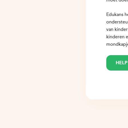
Edukans he
ondersteun
van kinder
kinderen 
mondkapjes
HELP