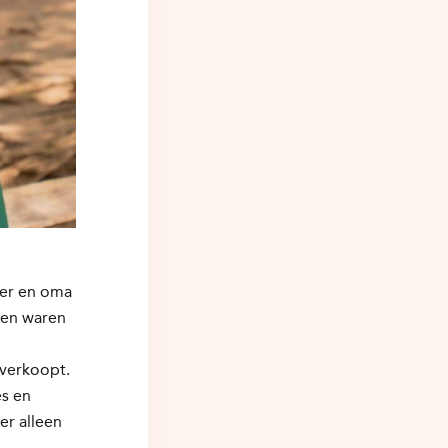
der en oma
gen waren
 verkoopt.
es en
er alleen