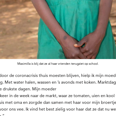
Maximilla is blij dat ze al haar vrienden terugziet op school.
oor de coronacrisis thuis moesten blijven, hielp ik mijn moe
ag. Met water halen, wassen en ’s avonds met koken. Marktda
de drukste dagen. Mijn moeder
keer in de week naar de markt, waar ze tomaten, uien en kool
huis met oma en zorgde dan samen met haar voor mijn broertj
 voor ons vee. Ik vind het best zielig voor haar dat ze dat nu we
n.”