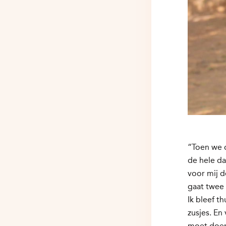
“Toen we d
de hele d
voor mij 
gaat twee 
Ik bleef t
zusjes. En
moet doe