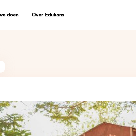
we doen
Over Edukans
t