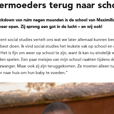
ermoeders terug naar sch
ckdown van ruim negen maanden is de school van Maximilla 
weer open. Zij sprong een gat in de lucht – en wij ook!
nt social studies vertelt ons wat we later allemaal kunnen ber
best doen. Ik vind social studies het leukste vak op school en
 Het is fijn om weer op school te zijn, want ik kan nu eindelijk
den spelen. Een paar meisjes van mijn school raakten tijdens d
zwanger. Maar ook zij zijn teruggekomen. Ze moeten alleen t
or naar huis om hun baby te voeden.”