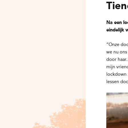
Tien
Na een lo
eindelijk 
“Onze doce
we nu ons 
door haar.
mijn vrien
lockdown 
lessen do