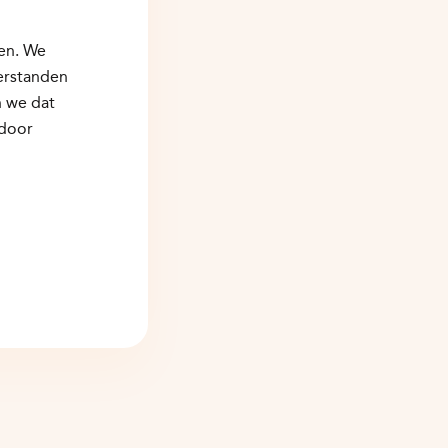
ten. We
terstanden
n we dat
 door