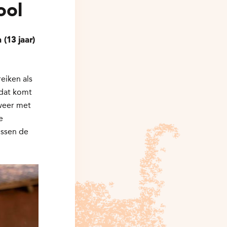
ool
(13 jaar)
eiken als
 dat komt
 weer met
e
ussen de