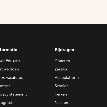
nformatie
Bijdragen
ver Edukans
Doneren
at we doen
Zakelijk
ze vacatures
Actieplatform
ontact
Scholen
ivacy statement
Kerken
tegriteit
Nalaten