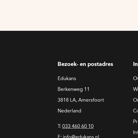
Bezoek- en postadres
I
Edukans
O
Berkenweg 11
W
3818 LA, Amersfoort
On
Nederland
C
Pr
T:
033 460 60 10
In
E:
info@edukans.nl