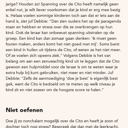
jarige? Houden zo! Spanning over de Cito heeft namelijk geen
enkel nut, je wilt liever voorkomen dat je kind er erg mee bezig
is. Helaas voelen sommige kinderen toch aan dat er iets aan de
hand is, ziet juf Debbie: “Dan zien ouders het op de jaaragenda
staan en hebben er stress over die ze overbrengen op hun
kind. Ook de leraar kan onbewust spanning uitstralen op de
groep. Een kind kan dan zomaar gaan denken: ‘ik moet geen
fouten maken, anders komt het niet goed met mij’. Soms barst
een kind in huilen uit tijdens de Cito, of weten ze het niet meer.
Of ze voelen zich opeens ziek.” Volgens Debbie is het van
belang om aan een zenuwachtig kind uit te leggen dat de Cito
gewoon een hulpmiddel voor de leraar is om te weten waar je
extra hulp bij kunt gebruiken, niet meer en niet minder. Juf
Debbie: “Zelfs de aanmoediging ‘doe je best’ is eigenlijk best
gek, want de Cito is bedoeld om te meten op welk niveau je
kind zit en niet zozeer om de hoogste score te halen.”
Niet oefenen
Doe jij zo nonchalant mogelijk over de Cito en heeft je zoon of
dochter toch nog stress? Bespreek dat dan met de leerkracht.