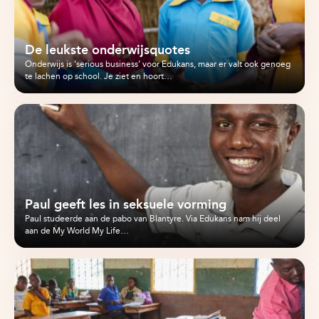
De leukste onderwijsquotes
Onderwijs is ‘serious business’ voor Edukans, maar er valt ook genoeg
te lachen op school. Je ziet en hoort…
Paul geeft les in seksuele vorming
Paul studeerde aan de pabo van Blantyre. Via Edukans nam hij deel
aan de My World My Life…