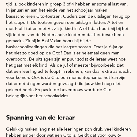
tijd is, ook kinderen in groep 3 of 4 hebben er soms al last van.
In januari en aan het einde van het schooljaar maken
basisscholieren Cito-toetsen. Ouders zien de uitslagen terug op
het rapport. De toetsen geven een uitslag in letters A tot en
met E of I tot en met V . Zit je kind in A of I dan hoort hij bij het
vijfde deel van de Nederlandse kinderen dat het beste heeft
gemaakt. Zit hij in E of V dan hoort hij bij de
basisschoolleerlingen die het laagste scoren. Doet je 6-jarige
het niet zo goed op de Cito? Dan is er helemaal geen man
overboord. De uitslagen zijn er puur zodat de leraar weet hoe
het gaat met elk kind. Als de juf of meester bijvoorbeeld ziet
dat een leerling achterloopt in rekenen, kan daar extra aandacht
voor komen. Ook is de Cito een momentopname: het kan zijn
dat er net dingen worden gevraagd die jouw kind nog niet
geleerd heeft. En pas in de bovenbouw wordt de Cito
belangrijk voor het schooladvies.
Spanning van de leraar
Gelukkig maken lang niet alle leerlingen zich druk, veel kinderen
hebben amper door wat een Cito is. Geldt dat voor jouw 6-