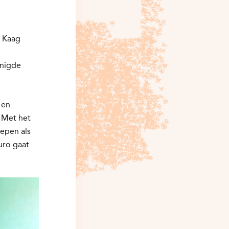
d Kaag
enigde
 en
. Met het
epen als
uro gaat