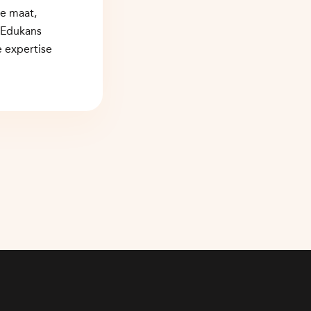
de maat,
 Edukans
 expertise