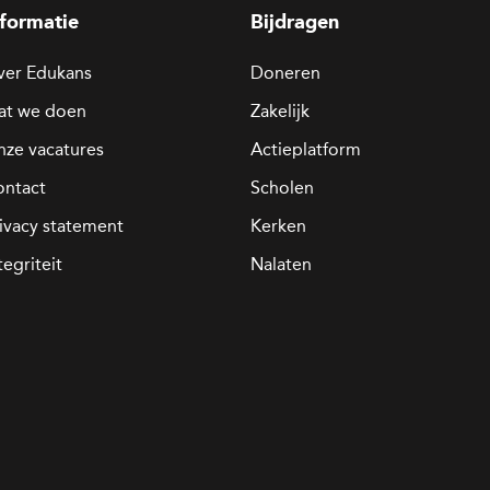
nformatie
Bijdragen
ver Edukans
Doneren
at we doen
Zakelijk
ze vacatures
Actieplatform
ontact
Scholen
ivacy statement
Kerken
tegriteit
Nalaten