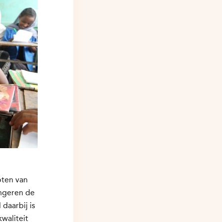
oten van
ongeren de
daarbij is
waliteit