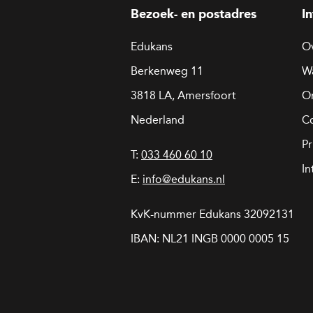
Bezoek- en postadres
I
Edukans
O
Berkenweg 11
W
3818 LA, Amersfoort
On
Nederland
C
Pr
T:
033 460 60 10
In
E:
info@edukans.nl
KvK-nummer Edukans 32092131
IBAN: NL21 INGB 0000 0005 15