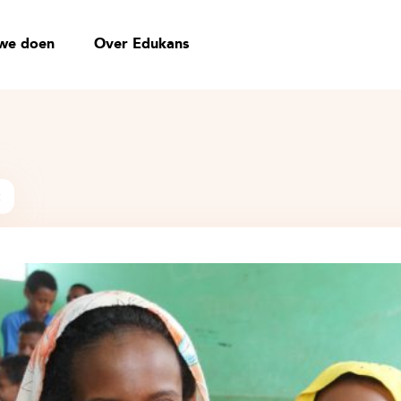
we doen
Over Edukans
t